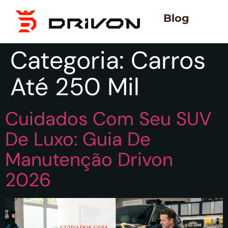
Blog
Categoria:
Carros
Até 250 Mil
Cuidados Com Seu SUV
De Luxo: Guia De
Manutenção Drivon
2026