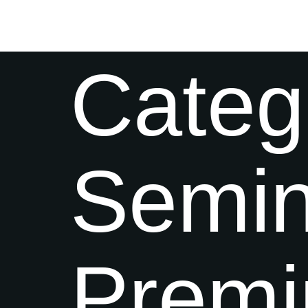
Categ
Semi
Prem