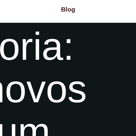
Blog
oria:
novos
ium