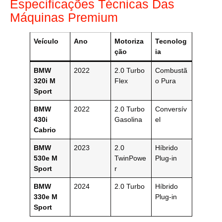
Especificações Técnicas Das
Máquinas Premium
Veículo
Ano
Motoriza
Tecnolog
ção
ia
BMW
2022
2.0 Turbo
Combustã
320i M
Flex
o Pura
Sport
BMW
2022
2.0 Turbo
Conversív
430i
Gasolina
el
Cabrio
BMW
2023
2.0
Híbrido
530e M
TwinPowe
Plug-in
Sport
r
BMW
2024
2.0 Turbo
Híbrido
330e M
Plug-in
Sport