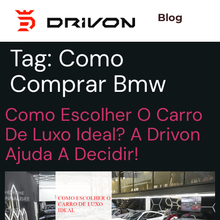
Blog
Tag:
Como
Comprar Bmw
Como Escolher O Carro
De Luxo Ideal? A Drivon
Ajuda A Decidir!