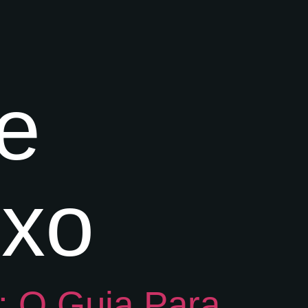
e
uxo
: O Guia Para