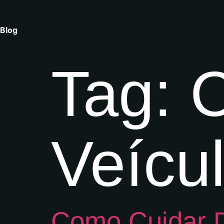
Blog
Tag:
C
Veícu
Como Cuidar D