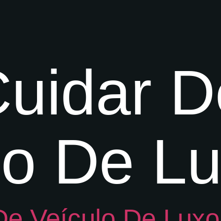
uidar D
lo De L
e Veículo De Luxo