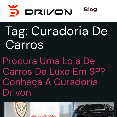
Blog
Tag:
Curadoria De
Carros
Procura Uma Loja De
Carros De Luxo Em SP?
Conheça A Curadoria
Drivon.