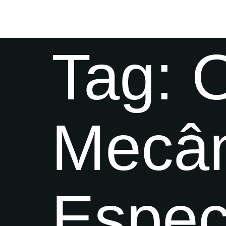
Tag:
O
Mecân
Espec