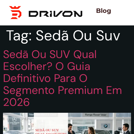
Blog
Tag:
Sedã Ou Suv
Sedã Ou SUV Qual
Escolher? O Guia
Definitivo Para O
Segmento Premium Em
2026