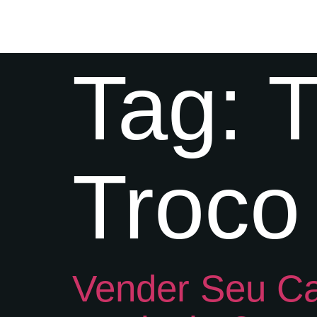
Tag:
T
Troco
Vender Seu Ca