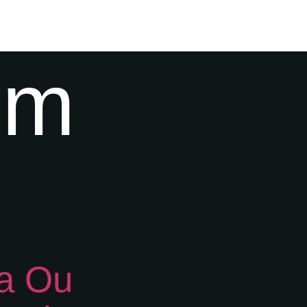
om
ia Ou