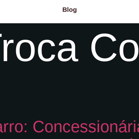
Blog
roca C
rro: Concessionár